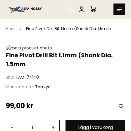
SEARCH
MIN VARUKORG
Hem
Fine Pivot Drill Bit 1.1mm (Shank Dia. 1.5mm
Hoppa
till
Hoppa
Fine Pivot Drill Bit 1.1mm (Shank Dia.
slutet
till
1.5mm
av
början
bildgalleriet
av
bildgalleriet
SKU
TAM-74140
Manufacturer
Tamiya
99,00 kr
-
+
Lägg i varukorg