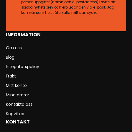
personuppgifter (namn och e-postadress) i syfte att
skicka nyhetsbrev och erbjudanden via e-post. Jag
kan när som helst återkalla mitt samtycke.
INFORMATION
Om oss
Blog
Integritetspolicy
Frakt
Mitt konto
Mina ordrar
Kontakta oss
Köpvillkor
KONTAKT