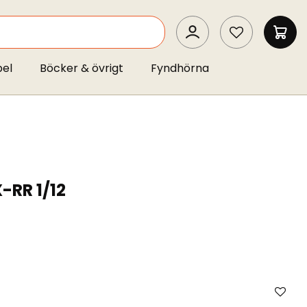
SEARCH
MIN 
pel
Böcker & övrigt
Fyndhörna
-RR 1/12