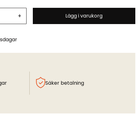
+
Lägg i varukorg
tsdagar
gar
Säker betalning