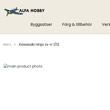
Byggsatser
Färg & tillbehör
Ver
hem
kawasaki ninja zx-rr 1/12
Hoppa
till
Hoppa
slutet
till
av
början
bildgalleriet
av
bildgalleriet