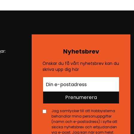
Nyhetsbrev
ar:
Önskar du få vårt nyhetsbrev kan du
skriva upp dig här
Prenumerera
Jag samtycker till att Hobbyisterna
behandlar mina personuppgifter
(namn och e-postadress) i syfte att
skicka nyhetsbrev och erbjudanden
via e-post. Jag kan när som helst