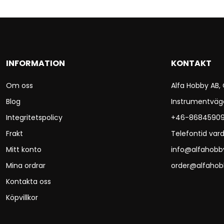
INFORMATION
KONTAKT
Om oss
Alfa Hobby AB,
Blog
Instrumentväg
Integritetspolicy
+46-8684590
Frakt
Telefontid vard
Mitt konto
info@alfahobb
Mina ordrar
order@alfahob
Kontakta oss
Köpvillkor