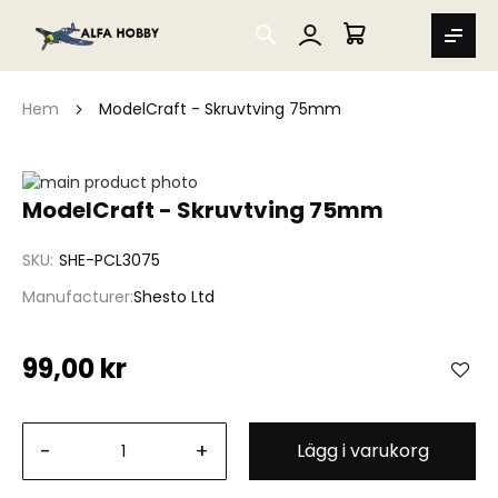
SEARCH
MIN VARUKORG
Hem
ModelCraft - Skruvtving 75mm
Hoppa
till
Hoppa
ModelCraft - Skruvtving 75mm
slutet
till
av
början
SKU
SHE-PCL3075
bildgalleriet
av
bildgalleriet
Manufacturer
Shesto Ltd
99,00 kr
-
+
Lägg i varukorg