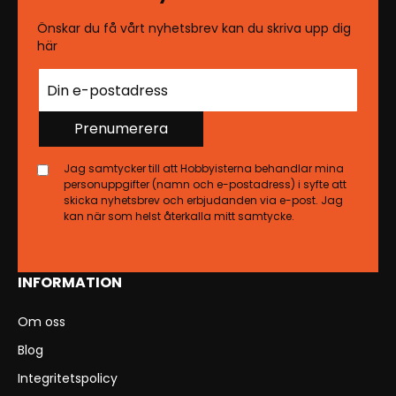
Önskar du få vårt nyhetsbrev kan du skriva upp dig
här
Prenumerera
Jag samtycker till att Hobbyisterna behandlar mina
personuppgifter (namn och e-postadress) i syfte att
skicka nyhetsbrev och erbjudanden via e-post. Jag
kan när som helst återkalla mitt samtycke.
INFORMATION
Om oss
Blog
Integritetspolicy