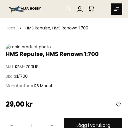
SEARCH
MIN VARUKORG
Hem
HMS Repulse, HMS Renown 1:700
Hoppa
till
Hoppa
HMS Repulse, HMS Renown 1:700
slutet
till
av
början
SKU
RBM-700L18
bildgalleriet
av
bildgalleriet
Skala
1/700
Manufacturer
RB Model
29,00 kr
-
+
Lägg i varukorg