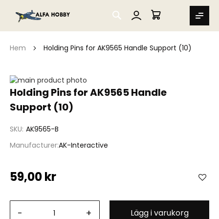
SEARCH
MIN VARUKORG
Hem
Holding Pins for AK9565 Handle Support (10)
Hoppa
till
Hoppa
Holding Pins for AK9565 Handle
slutet
till
Support (10)
av
början
bildgalleriet
av
bildgalleriet
SKU
AK9565-B
Manufacturer
AK-Interactive
59,00 kr
-
+
Lägg i varukorg