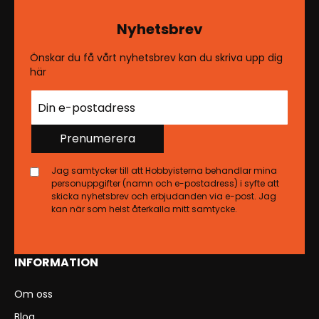
Nyhetsbrev
Önskar du få vårt nyhetsbrev kan du skriva upp dig
här
Prenumerera
Jag samtycker till att Hobbyisterna behandlar mina
personuppgifter (namn och e-postadress) i syfte att
skicka nyhetsbrev och erbjudanden via e-post. Jag
kan när som helst återkalla mitt samtycke.
INFORMATION
Om oss
Blog