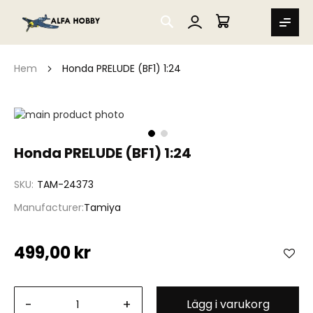
SEARCH
MIN VARUKORG
Hem
Honda PRELUDE (BF1) 1:24
Hoppa
till
slutet
Hoppa
Honda PRELUDE (BF1) 1:24
av
till
bildgalleriet
början
SKU
TAM-24373
av
bildgalleriet
Manufacturer
Tamiya
499,00 kr
-
+
Lägg i varukorg