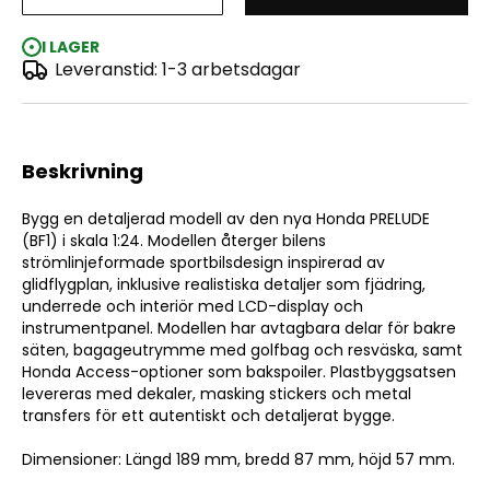
Honda PRELUDE (BF1) 1:24
I LAGER
Leveranstid: 1-3 arbetsdagar
Beskrivning
Bygg en detaljerad modell av den nya Honda PRELUDE
(BF1) i skala 1:24. Modellen återger bilens
strömlinjeformade sportbilsdesign inspirerad av
glidflygplan, inklusive realistiska detaljer som fjädring,
underrede och interiör med LCD-display och
instrumentpanel. Modellen har avtagbara delar för bakre
säten, bagageutrymme med golfbag och resväska, samt
Honda Access-optioner som bakspoiler. Plastbyggsatsen
levereras med dekaler, masking stickers och metal
transfers för ett autentiskt och detaljerat bygge.
Dimensioner: Längd 189 mm, bredd 87 mm, höjd 57 mm.