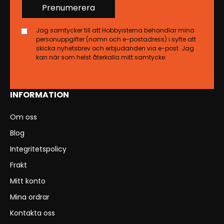
Prenumerera
Jag samtycker till att Hobbyisterna behandlar mina
personuppgifter (namn och e-postadress) i syfte att
skicka nyhetsbrev och erbjudanden via e-post. Jag
kan när som helst återkalla mitt samtycke.
INFORMATION
Om oss
Blog
Integritetspolicy
Frakt
Mitt konto
Mina ordrar
Kontakta oss