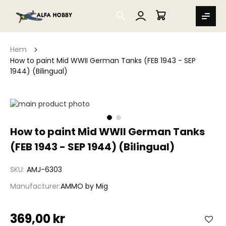
SEARCH
MIN VARUKORG
Hem
How to paint Mid WWII German Tanks (FEB 1943 - SEP
1944) (Bilingual)
Hoppa
till
slutet
Hoppa
How to paint Mid WWII German Tanks
av
till
bildgalleriet
(FEB 1943 - SEP 1944) (Bilingual)
början
av
bildgalleriet
SKU
AMJ-6303
Manufacturer
AMMO by Mig
369,00 kr