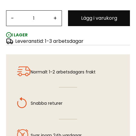
-
How to paint Mid WWII German Tanks (FEB 1943 - SEP
+
Lägg i varukorg
1944) (Bilingual)
I LAGER
Leveranstid: 1-3 arbetsdagar
Normalt 1-2 arbetsdagars frakt
Snabba returer
Svar inom 24h vardagar