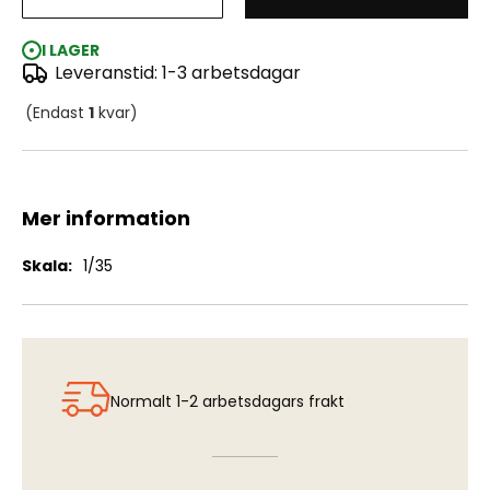
IDF Sho't Kal Gimel "1982 Centurion"
I LAGER
Leveranstid: 1-3 arbetsdagar
(Endast
1
kvar)
Mer information
Mer
1/35
information
Normalt 1-2 arbetsdagars frakt