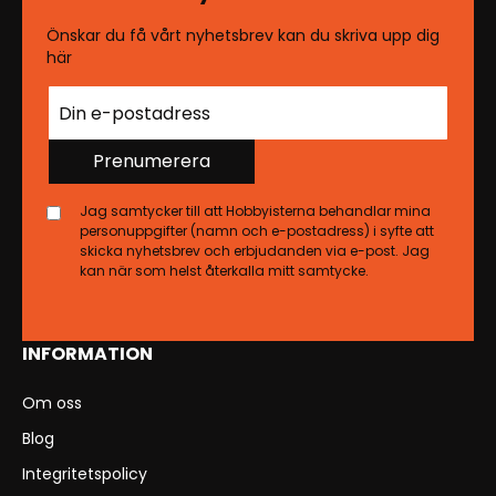
Önskar du få vårt nyhetsbrev kan du skriva upp dig
här
Prenumerera
Jag samtycker till att Hobbyisterna behandlar mina
personuppgifter (namn och e-postadress) i syfte att
skicka nyhetsbrev och erbjudanden via e-post. Jag
kan när som helst återkalla mitt samtycke.
INFORMATION
Om oss
Blog
Integritetspolicy