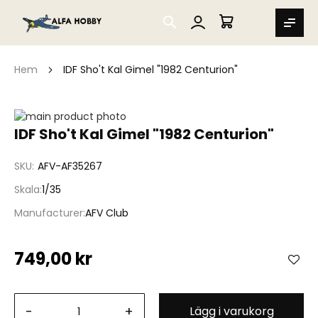
SEARCH
MIN VARUKORG
Hem
IDF Sho't Kal Gimel "1982 Centurion"
Hoppa
till
Hoppa
IDF Sho't Kal Gimel "1982 Centurion"
slutet
till
av
början
SKU
AFV-AF35267
bildgalleriet
av
bildgalleriet
Skala
1/35
Manufacturer
AFV Club
749,00 kr
-
+
Lägg i varukorg