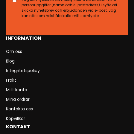
personuppgifter (namn och e-postadress) i syfte att
skicka nyhetsbrev och erbjudanden via e-post. Jag
kan när som helst återkalla mitt samtycke.
INFORMATION
Om oss
Blog
Integritetspolicy
Frakt
Mitt konto
Mina ordrar
Kontakta oss
Köpvillkor
KONTAKT