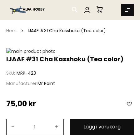
SEARCH
MIN VARUKORG
Hem
IJAAF #31 Cha Kasshoku (Tea color)
Hoppa
till
Hoppa
IJAAF #31 Cha Kasshoku (Tea color)
slutet
till
av
början
SKU
MRP-423
bildgalleriet
av
bildgalleriet
Manufacturer
Mr Paint
75,00 kr
-
+
Lägg i varukorg