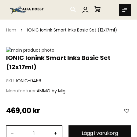
SEARCH
MIN VARUKORG
Hem
IONIC Ionink Smart Inks Basic Set (12x17ml)
Hoppa
till
Hoppa
IONIC Ionink Smart Inks Basic Set
slutet
till
(12x17ml)
av
början
bildgalleriet
av
bildgalleriet
SKU
IONIC-0456
Manufacturer
AMMO by Mig
469,00 kr
-
+
Lägg i varukorg