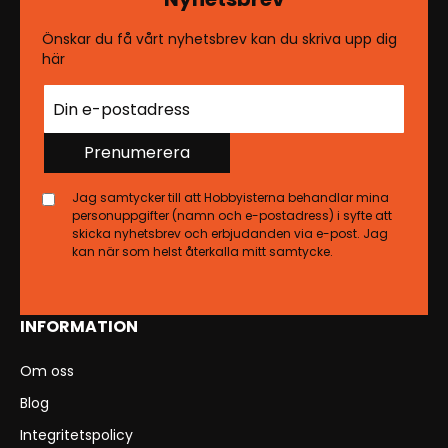
Önskar du få vårt nyhetsbrev kan du skriva upp dig
här
Prenumerera
Jag samtycker till att Hobbyisterna behandlar mina
personuppgifter (namn och e-postadress) i syfte att
skicka nyhetsbrev och erbjudanden via e-post. Jag
kan när som helst återkalla mitt samtycke.
INFORMATION
Om oss
Blog
Integritetspolicy