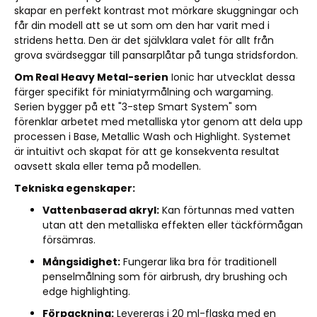
skapar en perfekt kontrast mot mörkare skuggningar och
får din modell att se ut som om den har varit med i
stridens hetta. Den är det självklara valet för allt från
grova svärdseggar till pansarplåtar på tunga stridsfordon.
Om Real Heavy Metal-serien
Ionic har utvecklat dessa
färger specifikt för miniatyrmålning och wargaming.
Serien bygger på ett "3-step Smart System" som
förenklar arbetet med metalliska ytor genom att dela upp
processen i Base, Metallic Wash och Highlight. Systemet
är intuitivt och skapat för att ge konsekventa resultat
oavsett skala eller tema på modellen.
Tekniska egenskaper:
Vattenbaserad akryl:
Kan förtunnas med vatten
utan att den metalliska effekten eller täckförmågan
försämras.
Mångsidighet:
Fungerar lika bra för traditionell
penselmålning som för airbrush, dry brushing och
edge highlighting.
Förpackning:
Levereras i 20 ml-flaska med en