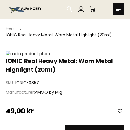
SEARCH
MIN VARUKORG
Hem
IONIC Real Heavy Metal: Worn Metal Highlight (20ml)
Hoppa
till
Hoppa
IONIC Real Heavy Metal: Worn Metal
slutet
till
Highlight (20ml)
av
början
bildgalleriet
av
bildgalleriet
SKU
IONIC-0857
Manufacturer
AMMO by Mig
49,00 kr