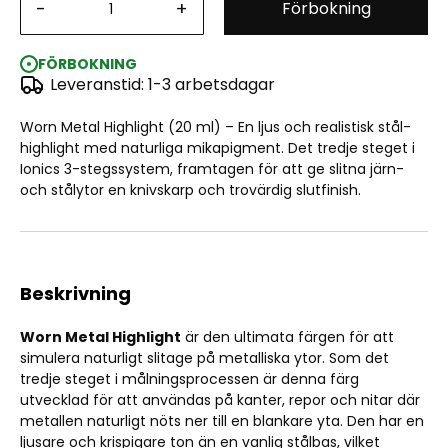
-
+
Förbokning
IONIC Real Heavy Metal: Worn Metal Highlight (20ml)
FÖRBOKNING
Leveranstid: 1-3 arbetsdagar
Worn Metal Highlight (20 ml) – En ljus och realistisk stål-
highlight med naturliga mikapigment. Det tredje steget i
Ionics 3-stegssystem, framtagen för att ge slitna järn-
och stålytor en knivskarp och trovärdig slutfinish.
Beskrivning
Worn Metal Highlight
är den ultimata färgen för att
simulera naturligt slitage på metalliska ytor. Som det
tredje steget i målningsprocessen är denna färg
utvecklad för att användas på kanter, repor och nitar där
metallen naturligt nöts ner till en blankare yta. Den har en
ljusare och krispigare ton än en vanlig stålbas, vilket