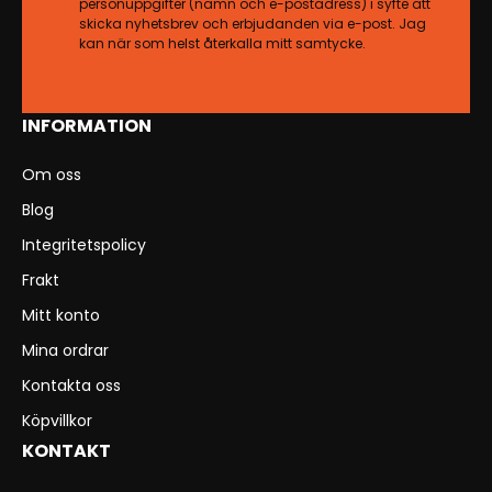
personuppgifter (namn och e-postadress) i syfte att
skicka nyhetsbrev och erbjudanden via e-post. Jag
kan när som helst återkalla mitt samtycke.
INFORMATION
Om oss
Blog
Integritetspolicy
Frakt
Mitt konto
Mina ordrar
Kontakta oss
Köpvillkor
KONTAKT