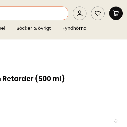
SEARCH
MIN 
pel
Böcker & övrigt
Fyndhörna
h Retarder (500 ml)