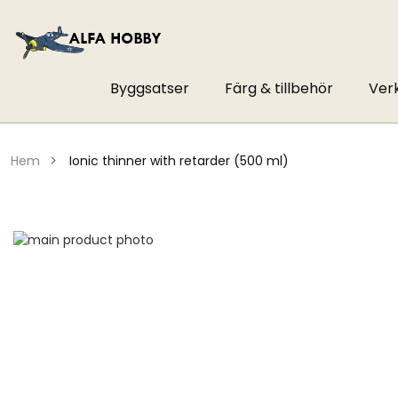
Byggsatser
Färg & tillbehör
Ver
hem
ionic thinner with retarder (500 ml)
Hoppa
till
Hoppa
slutet
till
av
början
bildgalleriet
av
bildgalleriet