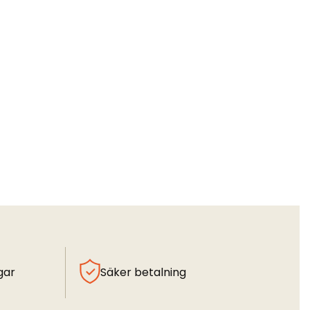
gar
Säker betalning