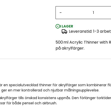
-
I LAGER
Leveranstid: 1-3 arbe
500 ml Acrylic Thinner with
på akrylfärger.
är en specialutvecklad thinner för akrylfärger som kombinerar fl
t ger en mer kontrollerad och njutbar målningsupplevelse.
färger tills önskad konsistens uppnås. Den förlänger torktiden,
sar för både pensel och airbrush.