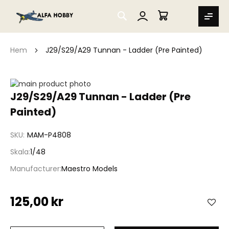
SEARCH
MIN VARUKORG
Hem
J29/S29/A29 Tunnan - Ladder (Pre Painted)
Hoppa
till
Hoppa
J29/S29/A29 Tunnan - Ladder (Pre
slutet
till
Painted)
av
början
bildgalleriet
av
bildgalleriet
SKU
MAM-P4808
Skala
1/48
Manufacturer
Maestro Models
125,00 kr