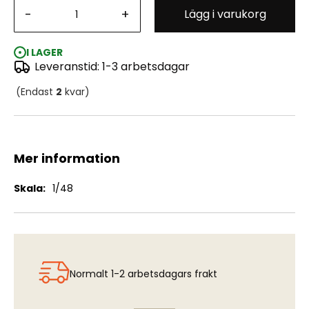
-
+
Lägg i varukorg
J29/S29/A29 Tunnan - Ladder (Pre Painted)
I LAGER
Leveranstid: 1-3 arbetsdagar
(Endast
2
kvar)
Mer information
Mer
1/48
information
Normalt 1-2 arbetsdagars frakt