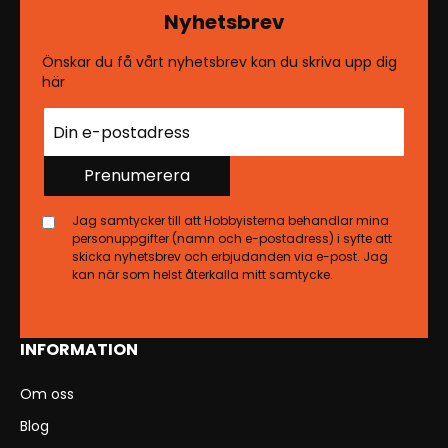
Nyhetsbrev
Önskar du få vårt nyhetsbrev kan du skriva upp dig
här
Prenumerera
Jag samtycker till att Hobbyisterna behandlar mina
personuppgifter (namn och e-postadress) i syfte att
skicka nyhetsbrev och erbjudanden via e-post. Jag
kan när som helst återkalla mitt samtycke.
INFORMATION
Om oss
Blog