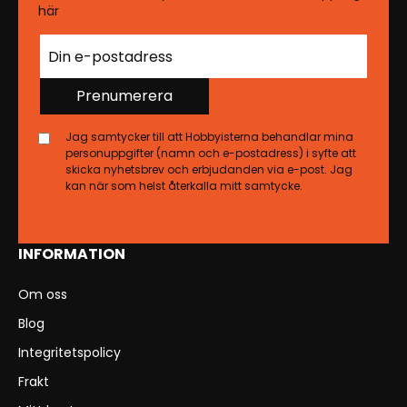
här
Prenumerera
Jag samtycker till att Hobbyisterna behandlar mina
personuppgifter (namn och e-postadress) i syfte att
skicka nyhetsbrev och erbjudanden via e-post. Jag
kan när som helst återkalla mitt samtycke.
INFORMATION
Om oss
Blog
Integritetspolicy
Frakt