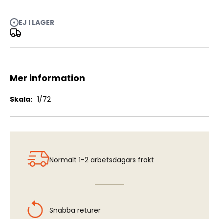
EJ I LAGER
J32 Lansen - Interior & Exterior Detail Set (prepainted)
(HEL)
Mer information
Mer
1/72
information
Normalt 1-2 arbetsdagars frakt
Snabba returer