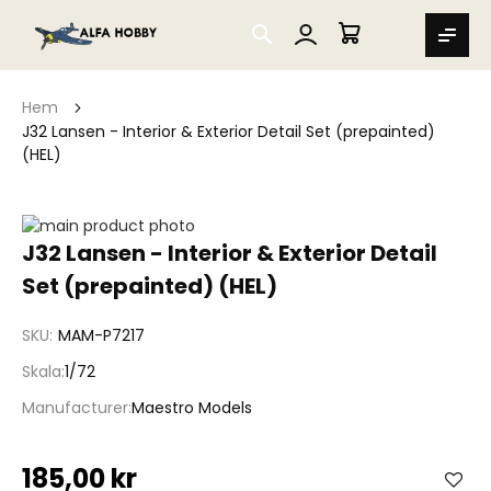
SEARCH
MIN VARUKORG
Hem
J32 Lansen - Interior & Exterior Detail Set (prepainted)
(HEL)
Hoppa
till
Hoppa
J32 Lansen - Interior & Exterior Detail
slutet
till
Set (prepainted) (HEL)
av
början
bildgalleriet
av
bildgalleriet
SKU
MAM-P7217
Skala
1/72
Manufacturer
Maestro Models
185,00 kr