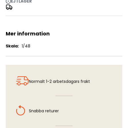
EJ I LAGER
J32B/D/E Lansen - Interior Detail Set (TAR)
Mer information
Mer
1/48
information
Normalt 1-2 arbetsdagars frakt
Snabba returer