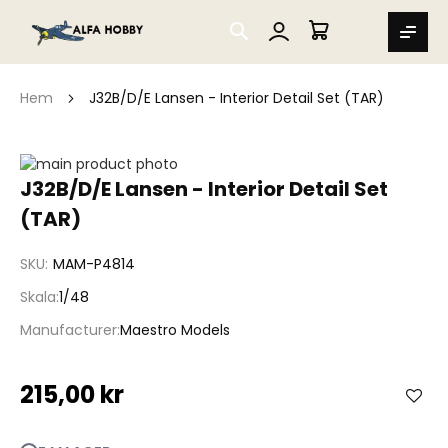
SEARCH
MIN VARUKORG
Hem
J32B/D/E Lansen - Interior Detail Set (TAR)
Hoppa
till
Hoppa
J32B/D/E Lansen - Interior Detail Set
slutet
till
(TAR)
av
början
bildgalleriet
av
bildgalleriet
SKU
MAM-P4814
Skala
1/48
Manufacturer
Maestro Models
215,00 kr