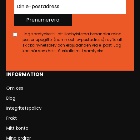
Prenumerera
Jag samtycker till att Hobbyisterna behandlar mina
personuppgifter (namn och e-postadress) i syfte att
skicka nyhetsbrev och erbjudanden via e-post. Jag
kan när som helst återkalla mitt samtycke.
INFORMATION
Om oss
Blog
Integritetspolicy
Frakt
Mitt konto
Mina ordrar