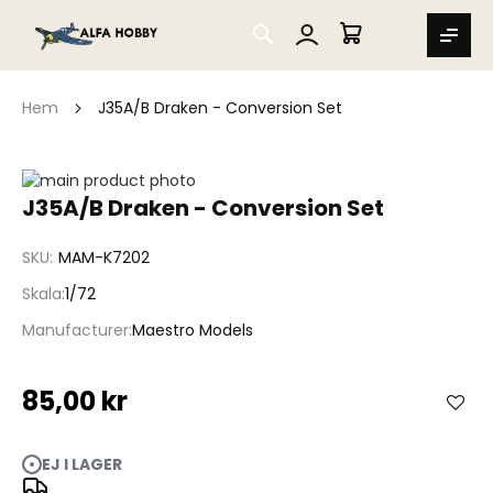
SEARCH
MIN VARUKORG
Hem
J35A/B Draken - Conversion Set
Hoppa
till
Hoppa
J35A/B Draken - Conversion Set
slutet
till
av
början
SKU
MAM-K7202
bildgalleriet
av
bildgalleriet
Skala
1/72
Manufacturer
Maestro Models
85,00 kr
EJ I LAGER