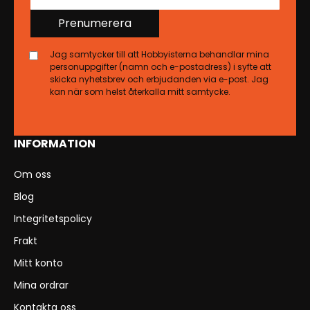
Prenumerera
Jag samtycker till att Hobbyisterna behandlar mina
personuppgifter (namn och e-postadress) i syfte att
skicka nyhetsbrev och erbjudanden via e-post. Jag
kan när som helst återkalla mitt samtycke.
INFORMATION
Om oss
Blog
Integritetspolicy
Frakt
Mitt konto
Mina ordrar
Kontakta oss