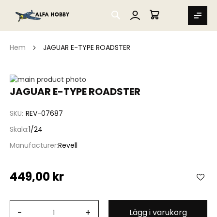
SEARCH
MIN VARUKORG
Hem
JAGUAR E-TYPE ROADSTER
Hoppa
till
Hoppa
JAGUAR E-TYPE ROADSTER
slutet
till
av
början
SKU
REV-07687
bildgalleriet
av
bildgalleriet
Skala
1/24
Manufacturer
Revell
449,00 kr
-
+
Lägg i varukorg