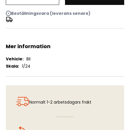
JAGUAR E-TYPE ROADSTER
Beställningsvara (leverans senare)
Mer information
Mer
Bil
information
1/24
Normalt 1-2 arbetsdagars frakt