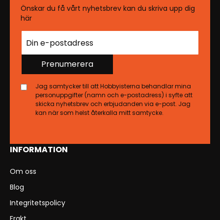
Önskar du få vårt nyhetsbrev kan du skriva upp dig
här
Prenumerera
Jag samtycker till att Hobbyisterna behandlar mina
personuppgifter (namn och e-postadress) i syfte att
skicka nyhetsbrev och erbjudanden via e-post. Jag
kan när som helst återkalla mitt samtycke.
INFORMATION
Om oss
Blog
Integritetspolicy
Frakt