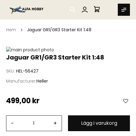
SEARCH
MIN VARUKORG
Hem
Jaguar GR1/GR3 Starter Kit 1:48
Hoppa
till
Hoppa
Jaguar GR1/GR3 Starter Kit 1:48
slutet
till
av
början
SKU
HEL-56427
bildgalleriet
av
bildgalleriet
Manufacturer
Heller
499,00 kr
-
+
Lägg i varukorg