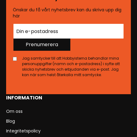
Önskar du få vårt nyhetsbrev kan du skriva upp dig
här
Prenumerera
Jag samtycker till att Hobbyisterna behandlar mina
personuppgifter (namn och e-postadress) i syfte att
skicka nyhetsbrev och erbjudanden via e-post. Jag
kan när som helst återkalla mitt samtycke.
INFORMATION
Om oss
Blog
Integritetspolicy