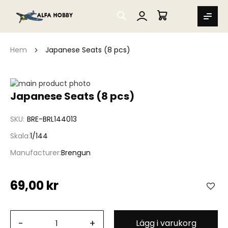
SEARCH
MIN VARUKORG
Hem
Japanese Seats (8 pcs)
Hoppa
till
Hoppa
Japanese Seats (8 pcs)
slutet
till
av
början
SKU
BRE-BRL144013
bildgalleriet
av
bildgalleriet
Skala
1/144
Manufacturer
Brengun
69,00 kr
-
+
Lägg i varukorg