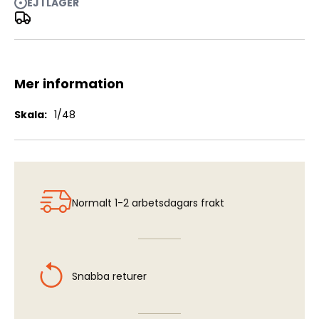
EJ I LAGER
JAS-39 C/D Wing and Fuselage Pylons (ITA)
Mer information
Mer
1/48
information
Normalt 1-2 arbetsdagars frakt
Snabba returer