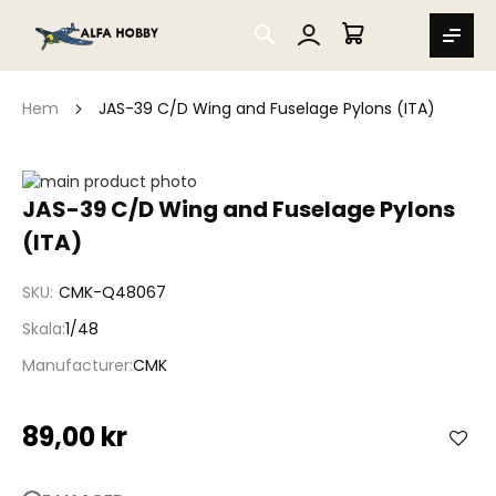
SEARCH
MIN VARUKORG
Hem
JAS-39 C/D Wing and Fuselage Pylons (ITA)
Hoppa
till
Hoppa
JAS-39 C/D Wing and Fuselage Pylons
slutet
till
(ITA)
av
början
bildgalleriet
av
bildgalleriet
SKU
CMK-Q48067
Skala
1/48
Manufacturer
CMK
89,00 kr