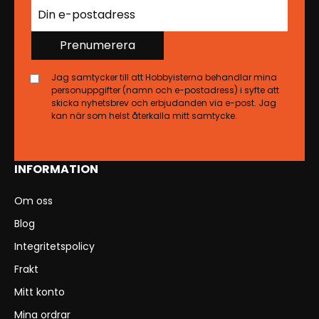
Prenumerera
Jag samtycker till att Hobbyisterna behandlar mina
personuppgifter (namn och e-postadress) i syfte att
skicka nyhetsbrev och erbjudanden via e-post. Jag
kan när som helst återkalla mitt samtycke.
INFORMATION
Om oss
Blog
Integritetspolicy
Frakt
Mitt konto
Mina ordrar