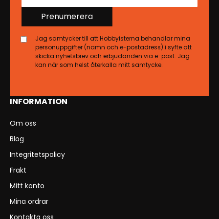
Prenumerera
Jag samtycker till att Hobbyisterna behandlar mina
personuppgifter (namn och e-postadress) i syfte att
skicka nyhetsbrev och erbjudanden via e-post. Jag
kan när som helst återkalla mitt samtycke.
INFORMATION
Om oss
Blog
Integritetspolicy
Frakt
Mitt konto
Mina ordrar
Kontakta oss