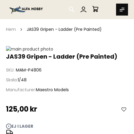
SEARCH
MIN VARUKORG
Hem
JAS39 Gripen - Ladder (Pre Painted)
Hoppa
till
Hoppa
JAS39 Gripen - Ladder (Pre Painted)
slutet
till
av
början
SKU
MAM-P4806
bildgalleriet
av
bildgalleriet
Skala
1/48
Manufacturer
Maestro Models
125,00 kr
EJ I LAGER