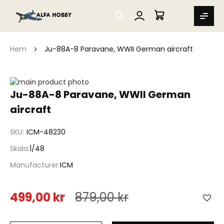
SEARCH
MIN VARUKORG
Hem
Ju-88A-8 Paravane, WWII German aircraft
Hoppa
till
Hoppa
Ju-88A-8 Paravane, WWII German
slutet
till
aircraft
av
början
bildgalleriet
av
bildgalleriet
SKU
ICM-48230
Skala
1/48
Manufacturer
ICM
499,00 kr
879,00 kr