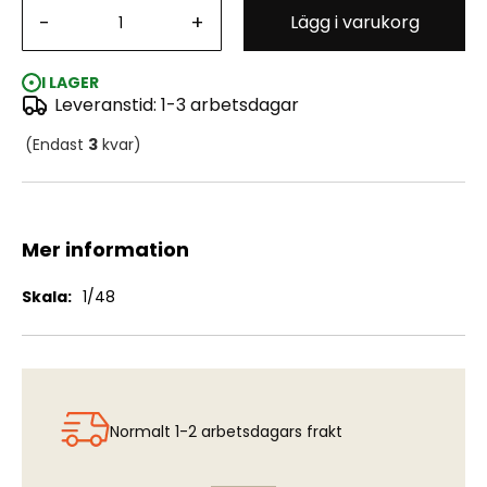
-
+
Lägg i varukorg
Ju-88A-8 Paravane, WWII German aircraft
I LAGER
Leveranstid: 1-3 arbetsdagar
(Endast
3
kvar)
Mer information
Mer
1/48
information
Normalt 1-2 arbetsdagars frakt