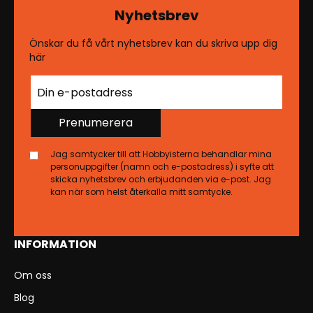
Nyhetsbrev
Önskar du få vårt nyhetsbrev kan du skriva upp dig
här
Prenumerera
Jag samtycker till att Hobbyisterna behandlar mina
personuppgifter (namn och e-postadress) i syfte att
skicka nyhetsbrev och erbjudanden via e-post. Jag
kan när som helst återkalla mitt samtycke.
INFORMATION
Om oss
Blog