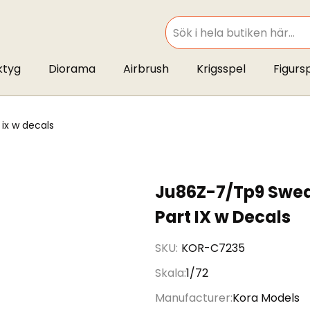
SEARCH
ktyg
Diorama
Airbrush
Krigsspel
Figurs
 ix w decals
Ju86Z-7/Tp9 Swedi
Part IX w Decals
SKU
KOR-C7235
Skala
1/72
Manufacturer
Kora Models