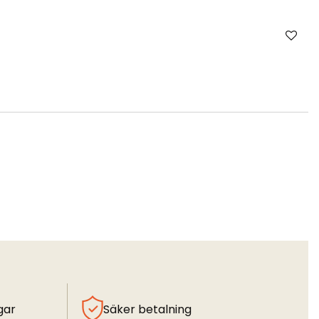
gar
Säker betalning