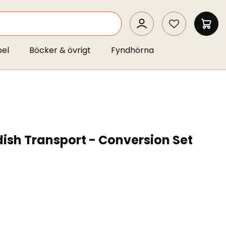
SEARCH
MIN 
pel
Böcker & övrigt
Fyndhörna
sh Transport - Conversion Set