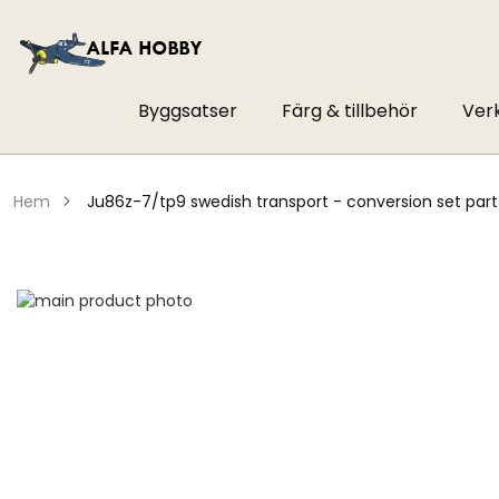
Byggsatser
Färg & tillbehör
Ver
hem
ju86z-7/tp9 swedish transport - conversion set part
Hoppa
till
Hoppa
slutet
till
av
början
bildgalleriet
av
bildgalleriet