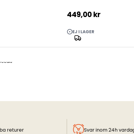
449,00 kr
EJ I LAGER
Decals
ba returer
Svar inom 24h varda