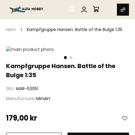
SEARCH
MIN VARUKORG
Hem
Kampfgruppe Hansen. Battle of the Bulge 1:35
Hoppa
till
slutet
Hoppa
Kampfgruppe Hansen. Battle of the
av
till
bildgalleriet
Bulge 1:35
början
av
bildgalleriet
SKU
MAR-53051
Manufacturer
MiniArt
179,00 kr