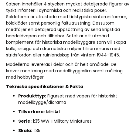
Satsen innehåller 4 stycken mycket detaljerade figurer av
tyskt infanteri i dynamiska och realistiska poser.
Soldaterna är utrustade med tidstypiska vinteruniformer,
köldkläder samt personlig fältutrustning. Dessutom
medföljer en detaljerad uppsättning av sena krigstida
handeldvapen och tillbehör. Setet är ett utmärkt
komplement för historiska modellbyggare som vill skapa
kalla, snöiga och dramatiska miljöer tillsammans med
stridsfordon eller ruinlandskap från vintern 1944–1945.
Modellerna levereras i delar och är helt omålade. De
kräver montering med modellbyggeslim samt målning
med hobbyfärger.
Tekniska specifikationer & Fakta
Produkttyp:
Figurset med vapen för historiskt
modellbygge/diorama
Tillverkare:
MiniArt
Serie:
1:35 WW II Military Miniatures
Skala:
1:35