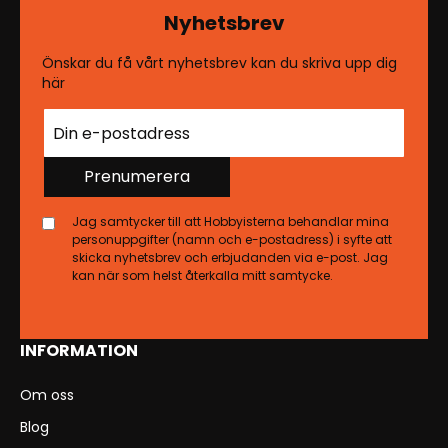
Nyhetsbrev
Önskar du få vårt nyhetsbrev kan du skriva upp dig
här
Prenumerera
Jag samtycker till att Hobbyisterna behandlar mina
personuppgifter (namn och e-postadress) i syfte att
skicka nyhetsbrev och erbjudanden via e-post. Jag
kan när som helst återkalla mitt samtycke.
INFORMATION
Om oss
Blog