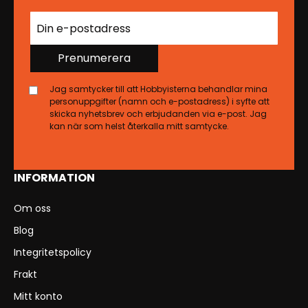
Prenumerera
Jag samtycker till att Hobbyisterna behandlar mina
personuppgifter (namn och e-postadress) i syfte att
skicka nyhetsbrev och erbjudanden via e-post. Jag
kan när som helst återkalla mitt samtycke.
INFORMATION
Om oss
Blog
Integritetspolicy
Frakt
Mitt konto