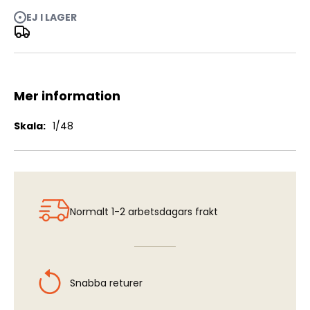
EJ I LAGER
Kawasaki Ki-61 II Hien - Photo Etch Detail Set (RSM)
Mer information
Mer
1/48
information
Normalt 1-2 arbetsdagars frakt
Snabba returer