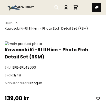
SEARCH
MIN VARUKORG
Hem
Kawasaki Ki-61 II Hien - Photo Etch Detail Set (RSM)
Hoppa
till
Hoppa
Kawasaki Ki-61 II Hien - Photo Etch
slutet
till
Detail Set (RSM)
av
början
bildgalleriet
av
bildgalleriet
SKU
BRE-BRL48060
Skala
1/48
Manufacturer
Brengun
139,00 kr