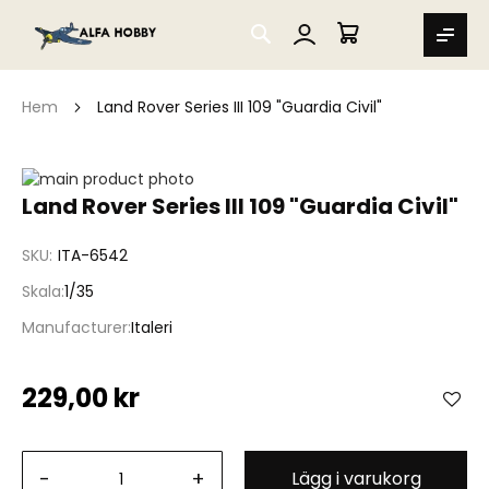
SEARCH
MIN VARUKORG
Hem
Land Rover Series III 109 "Guardia Civil"
Hoppa
till
Hoppa
Land Rover Series III 109 "Guardia Civil"
slutet
till
av
början
SKU
ITA-6542
bildgalleriet
av
bildgalleriet
Skala
1/35
Manufacturer
Italeri
229,00 kr
-
+
Lägg i varukorg