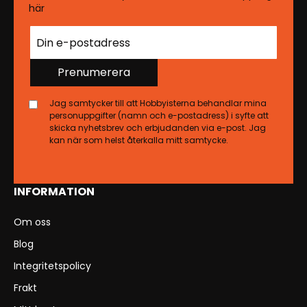
här
Prenumerera
Jag samtycker till att Hobbyisterna behandlar mina
personuppgifter (namn och e-postadress) i syfte att
skicka nyhetsbrev och erbjudanden via e-post. Jag
kan när som helst återkalla mitt samtycke.
INFORMATION
Om oss
Blog
Integritetspolicy
Frakt