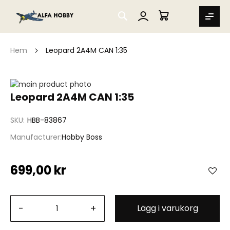
SEARCH
MIN VARUKORG
Hem
Leopard 2A4M CAN 1:35
Hoppa
till
Hoppa
Leopard 2A4M CAN 1:35
slutet
till
av
början
SKU
HBB-83867
bildgalleriet
av
bildgalleriet
Manufacturer
Hobby Boss
699,00 kr
-
+
Lägg i varukorg