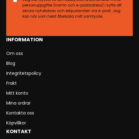
personuppgifter (namn och e-postadress) i syfte att
skicka nyhetsbrev och erbjudanden via e-post. Jag
kan när som helst återkalla mitt samtycke.
INFORMATION
Om oss
Blog
Integritetspolicy
Frakt
Mitt konto
Mina ordrar
Kontakta oss
Köpvillkor
KONTAKT