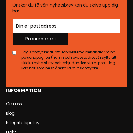
Önskar du få vårt nyhetsbrev kan du skriva upp dig
här
Prenumerera
Jag samtycker till att Hobbyisterna behandlar mina
personuppgifter (namn och e-postadress) i syfte att
skicka nyhetsbrev och erbjudanden via e-post. Jag
kan när som helst återkalla mitt samtycke.
INFORMATION
Om oss
Blog
Integritetspolicy
Frakt