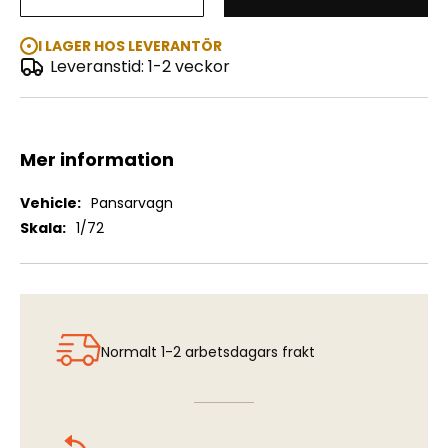
Leopard 2A6/A6M
I LAGER HOS LEVERANTÖR
Leveranstid: 1-2 veckor
Mer information
Mer
Pansarvagn
information
1/72
Normalt 1-2 arbetsdagars frakt