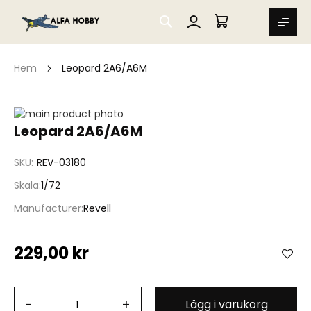
SEARCH
MIN VARUKORG
Hem
Leopard 2A6/A6M
Hoppa
till
Hoppa
Leopard 2A6/A6M
slutet
till
av
början
SKU
REV-03180
bildgalleriet
av
bildgalleriet
Skala
1/72
Manufacturer
Revell
229,00 kr
-
+
Lägg i varukorg