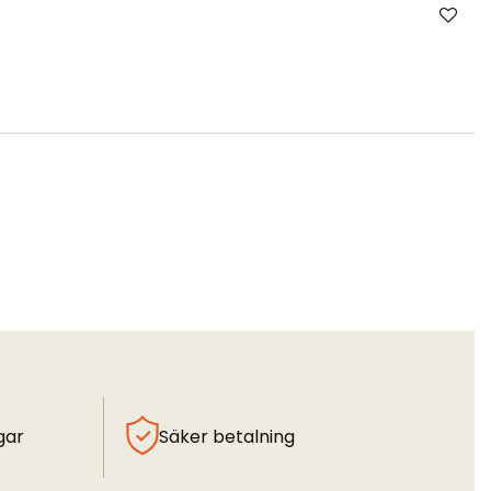
gar
Säker betalning