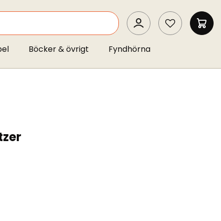
SEARCH
MIN 
pel
Böcker & övrigt
Fyndhörna
tzer