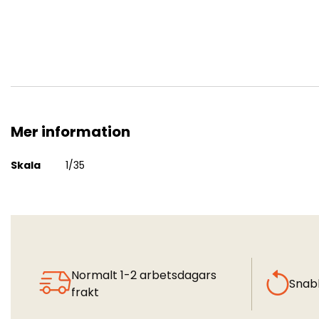
Mer information
M102 105mm Howitzer
Mer
Skala
1/35
information
Normalt 1-2 arbetsdagars
Snab
frakt