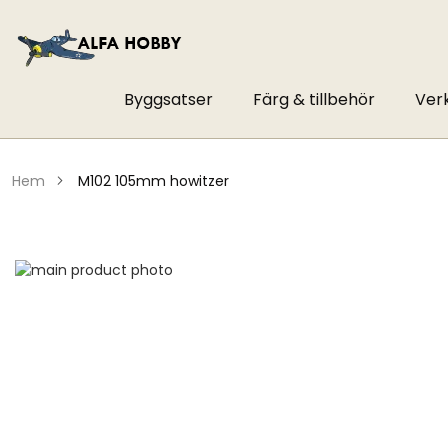
Byggsatser
Färg & tillbehör
Ver
hem
m102 105mm howitzer
Hoppa
till
Hoppa
slutet
till
av
början
bildgalleriet
av
bildgalleriet