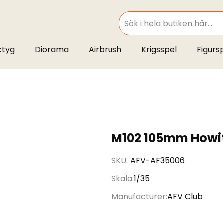
SEARCH
ktyg
Diorama
Airbrush
Krigsspel
Figurs
M102 105mm Howi
SKU
AFV-AF35006
Skala
1/35
Manufacturer
AFV Club