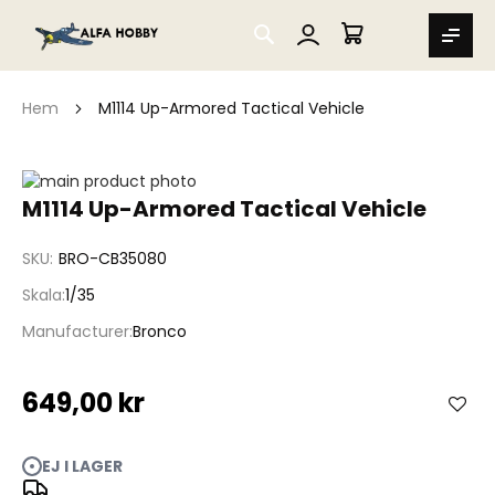
SEARCH
MIN VARUKORG
Hem
M1114 Up-Armored Tactical Vehicle
Hoppa
till
Hoppa
M1114 Up-Armored Tactical Vehicle
slutet
till
av
början
SKU
BRO-CB35080
bildgalleriet
av
bildgalleriet
Skala
1/35
Manufacturer
Bronco
649,00 kr
EJ I LAGER