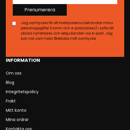
Prenumerera
Jag samtycker till att Hobbyisterna behandlar mina
personuppgifter (namn och e-postadress) i syfte att
skicka nyhetsbrev och erbjudanden via e-post. Jag
kan när som helst återkalla mitt samtycke.
INFORMATION
Om oss
Blog
Integritetspolicy
Frakt
Mitt konto
Mina ordrar
Kontakta oss