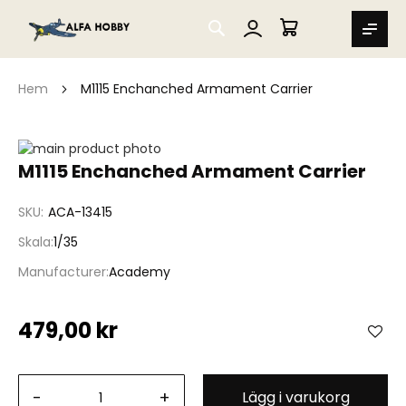
SEARCH
MIN VARUKORG
Hem
M1115 Enchanched Armament Carrier
Hoppa
till
Hoppa
M1115 Enchanched Armament Carrier
slutet
till
av
början
SKU
ACA-13415
bildgalleriet
av
bildgalleriet
Skala
1/35
Manufacturer
Academy
479,00 kr
-
+
Lägg i varukorg