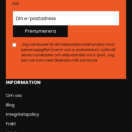
här
Prenumerera
Jag samtycker till att Hobbyisterna behandlar mina
personuppgifter (namn och e-postadress) i syfte att
skicka nyhetsbrev och erbjudanden via e-post. Jag
kan när som helst återkalla mitt samtycke.
INFORMATION
Om oss
Blog
Integritetspolicy
Frakt