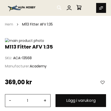
SEARCH
MIN VARUKORG
Hem
M113 Fitter AFV 1:35
Hoppa
till
Hoppa
M113 Fitter AFV 1:35
slutet
till
av
början
SKU
ACA-13568
bildgalleriet
av
bildgalleriet
Manufacturer
Academy
369,00 kr
-
+
Lägg i varukorg