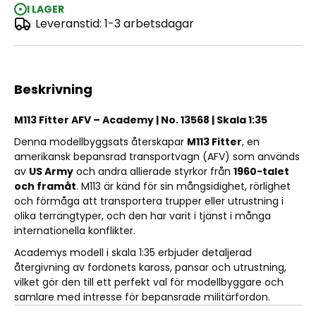
I LAGER
Leveranstid: 1-3 arbetsdagar
M113 Fitter AFV 1:35
Beskrivning
M113 Fitter AFV – Academy | No. 13568 | Skala 1:35
Denna modellbyggsats återskapar
M113 Fitter
, en
amerikansk bepansrad transportvagn (AFV) som används
av
US Army
och andra allierade styrkor från
1960-talet
och framåt
. M113 är känd för sin mångsidighet, rörlighet
och förmåga att transportera trupper eller utrustning i
olika terrängtyper, och den har varit i tjänst i många
internationella konflikter.
Academys modell i skala 1:35 erbjuder detaljerad
återgivning av fordonets kaross, pansar och utrustning,
vilket gör den till ett perfekt val för modellbyggare och
samlare med intresse för bepansrade militärfordon.