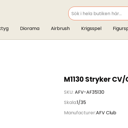
SEARCH
ktyg
Diorama
Airbrush
Krigsspel
Figurs
M1130 Stryker CV
SKU
AFV-AF35130
Skala
1/35
Manufacturer
AFV Club