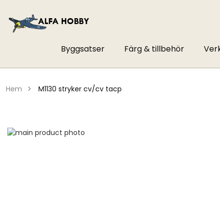
Byggsatser
Färg & tillbehör
Ver
hem
m1130 stryker cv/cv tacp
Hoppa
till
Hoppa
slutet
till
av
början
bildgalleriet
av
bildgalleriet