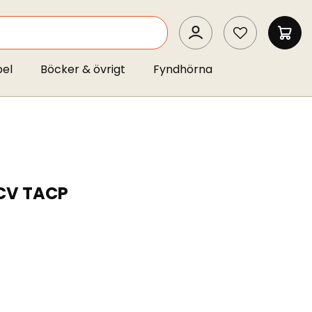
SEARCH
MIN 
pel
Böcker & övrigt
Fyndhörna
/CV TACP