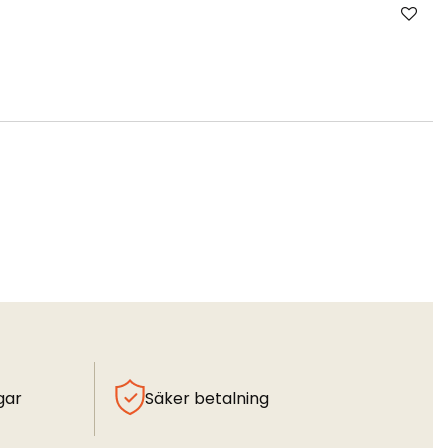
gar
Säker betalning