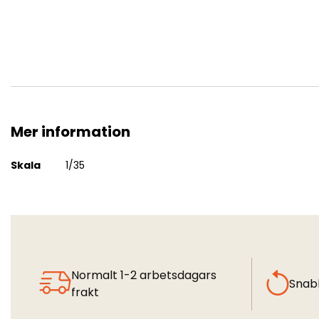
Mer information
M1130 Stryker CV/CV TACP
Mer
Skala
1/35
information
Normalt 1-2 arbetsdagars
Snab
frakt