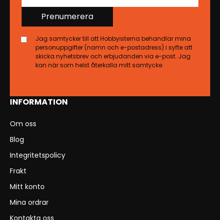
Prenumerera
Jag samtycker till att Hobbyisterna behandlar mina
personuppgifter (namn och e-postadress) i syfte att
skicka nyhetsbrev och erbjudanden via e-post. Jag
kan när som helst återkalla mitt samtycke.
INFORMATION
Om oss
Blog
Integritetspolicy
Frakt
Mitt konto
Mina ordrar
Kontakta oss