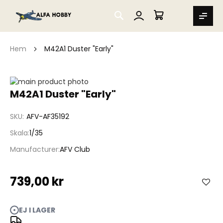
SEARCH
MIN VARUKORG
Hem
M42A1 Duster "Early"
Hoppa
till
Hoppa
M42A1 Duster "Early"
slutet
till
av
början
SKU
AFV-AF35192
bildgalleriet
av
bildgalleriet
Skala
1/35
Manufacturer
AFV Club
739,00 kr
EJ I LAGER