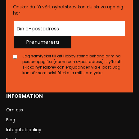
Önskar du få vårt nyhetsbrev kan du skriva upp dig
här
Prenumerera
Jag samtycker till att Hobbyisterna behandlar mina
personuppgifter (namn och e-postadress) i syfte att
skicka nyhetsbrev och erbjudanden via e-post. Jag
kan när som helst återkalla mitt samtycke.
INFORMATION
Om oss
Blog
Integritetspolicy