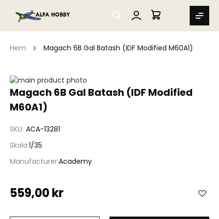
SEARCH
MIN VARUKORG
Hem
Magach 6B Gal Batash (IDF Modified M60A1)
Hoppa
till
Hoppa
Magach 6B Gal Batash (IDF Modified
slutet
till
M60A1)
av
början
bildgalleriet
av
bildgalleriet
SKU
ACA-13281
Skala
1/35
Manufacturer
Academy
559,00 kr