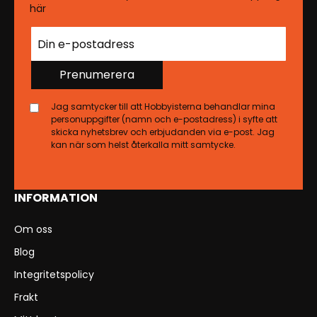
här
Prenumerera
Jag samtycker till att Hobbyisterna behandlar mina
personuppgifter (namn och e-postadress) i syfte att
skicka nyhetsbrev och erbjudanden via e-post. Jag
kan när som helst återkalla mitt samtycke.
INFORMATION
Om oss
Blog
Integritetspolicy
Frakt