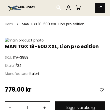
SEARCH
MIN VARUKORG
Hem
MAN TGX 18-500 XXL, Lion pro edition
Hoppa
till
Hoppa
MAN TGX 18-500 XXL, Lion pro edition
slutet
till
av
början
SKU
ITA-3959
bildgalleriet
av
bildgalleriet
Skala
1/24
Manufacturer
Italeri
779,00 kr
-
+
Lägg i varukorg