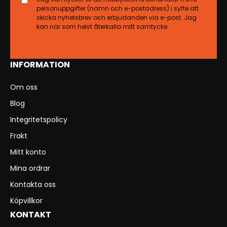
personuppgifter (namn och e-postadress) i syfte att
skicka nyhetsbrev och erbjudanden via e-post. Jag
kan när som helst återkalla mitt samtycke.
INFORMATION
Om oss
Blog
Integritetspolicy
Frakt
Mitt konto
Mina ordrar
Kontakta oss
Köpvillkor
KONTAKT