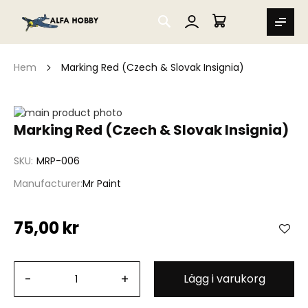
SEARCH
MIN VARUKORG
Hem
Marking Red (Czech & Slovak Insignia)
Hoppa
till
Hoppa
Marking Red (Czech & Slovak Insignia)
slutet
till
av
början
SKU
MRP-006
bildgalleriet
av
bildgalleriet
Manufacturer
Mr Paint
75,00 kr
-
+
Lägg i varukorg