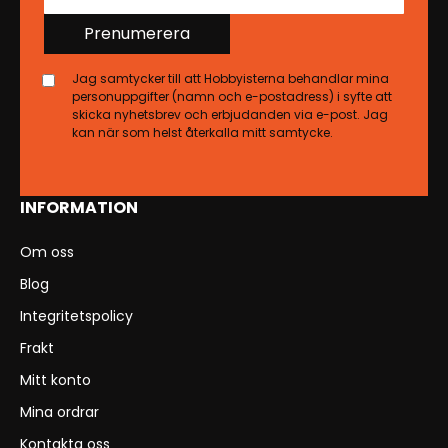
Prenumerera
Jag samtycker till att Hobbyisterna behandlar mina
personuppgifter (namn och e-postadress) i syfte att
skicka nyhetsbrev och erbjudanden via e-post. Jag
kan när som helst återkalla mitt samtycke.
INFORMATION
Om oss
Blog
Integritetspolicy
Frakt
Mitt konto
Mina ordrar
Kontakta oss