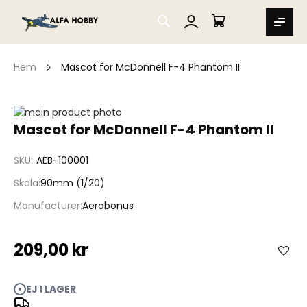
SEARCH
MIN VARUKORG
Hem
Mascot for McDonnell F-4 Phantom II
Hoppa
till
Hoppa
Mascot for McDonnell F-4 Phantom II
slutet
till
av
början
SKU
AEB-100001
bildgalleriet
av
bildgalleriet
Skala
90mm (1/20)
Manufacturer
Aerobonus
209,00 kr
EJ I LAGER