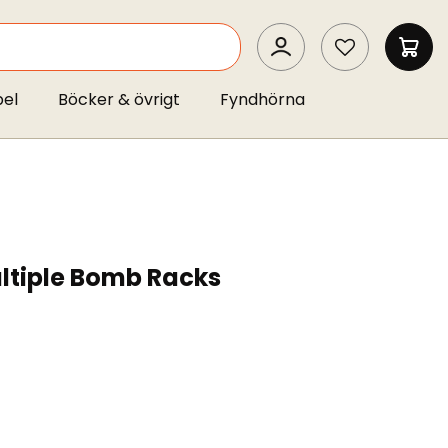
SEARCH
MIN 
pel
Böcker & övrigt
Fyndhörna
ltiple Bomb Racks