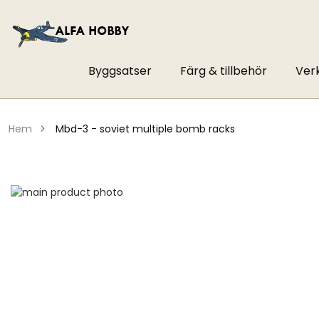
Byggsatser
Färg & tillbehör
Ver
hem
mbd-3 - soviet multiple bomb racks
Hoppa
till
Hoppa
slutet
till
av
början
bildgalleriet
av
bildgalleriet