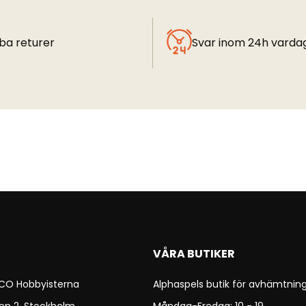
ba returer
Svar inom 24h varda
VÅRA BUTIKER
 CO Hobbyisterna
Alphaspels butik för avhämtning