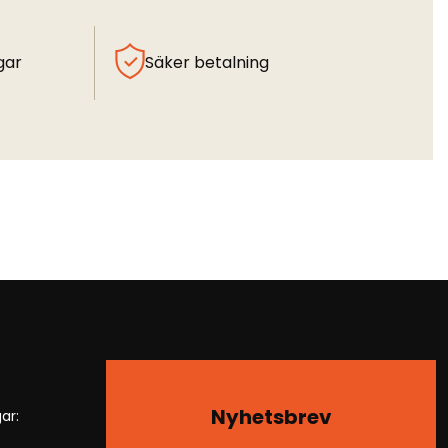
gar
Säker betalning
Nyhetsbrev
ar: