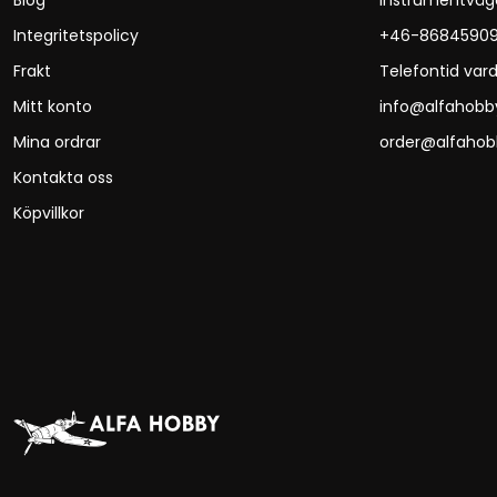
Blog
Instrumentväg
Integritetspolicy
+46-8684590
Frakt
Telefontid vard
Mitt konto
info@alfahobb
Mina ordrar
order@alfahob
Kontakta oss
Köpvillkor