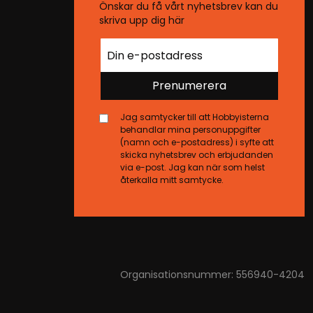
Önskar du få vårt nyhetsbrev kan du
skriva upp dig här
Prenumerera
Jag samtycker till att Hobbyisterna
behandlar mina personuppgifter
(namn och e-postadress) i syfte att
skicka nyhetsbrev och erbjudanden
via e-post. Jag kan när som helst
återkalla mitt samtycke.
Organisationsnummer: 556940-4204