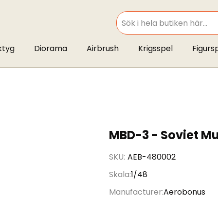
SEARCH
ktyg
Diorama
Airbrush
Krigsspel
Figurs
MBD-3 - Soviet Mu
SKU
AEB-480002
Skala
1/48
Manufacturer
Aerobonus