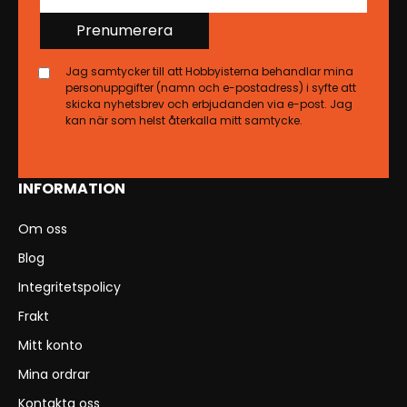
Prenumerera
Jag samtycker till att Hobbyisterna behandlar mina
personuppgifter (namn och e-postadress) i syfte att
skicka nyhetsbrev och erbjudanden via e-post. Jag
kan när som helst återkalla mitt samtycke.
INFORMATION
Om oss
Blog
Integritetspolicy
Frakt
Mitt konto
Mina ordrar
Kontakta oss