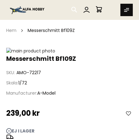
SEARCH
MIN VARUKORG
Hem
Messerschmitt Bf109Z
Hoppa
till
Hoppa
Messerschmitt Bf109Z
slutet
till
av
början
SKU
AMO-72217
bildgalleriet
av
bildgalleriet
Skala
1/72
Manufacturer
A-Model
239,00 kr
EJ I LAGER