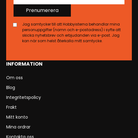
Prenumerera
Jag samtycker till att Hobbyisterna behandlar mina
personuppgifter (namn och e-postadress) i syfte att
skicka nyhetsbrev och erbjudanden via e-post. Jag
kan när som helst återkalla mitt samtycke.
INFORMATION
Om oss
Blog
Integritetspolicy
Frakt
Mitt konto
Mina ordrar
Kontakta oss