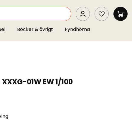
SEARCH
MIN 
pel
Böcker & övrigt
Fyndhörna
XXXG-01W EW 1/100
ing