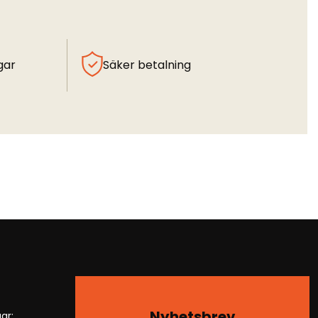
gar
Säker betalning
Nyhetsbrev
ar: