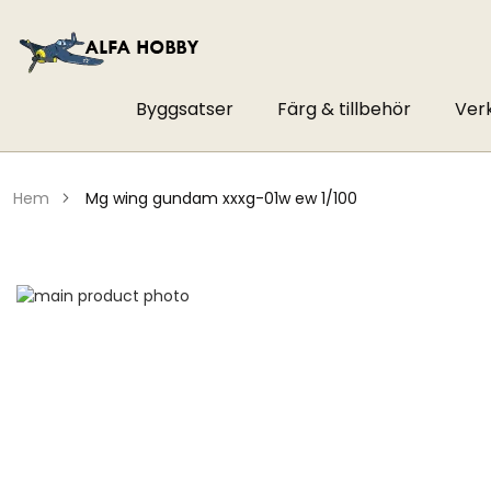
Byggsatser
Färg & tillbehör
Ver
hem
mg wing gundam xxxg-01w ew 1/100
Hoppa
till
Hoppa
slutet
till
av
början
bildgalleriet
av
bildgalleriet