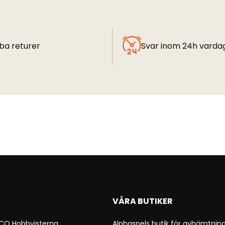
ba returer
Svar inom 24h varda
VÅRA BUTIKER
 CO Hobbyisterna
Alphaspels butik för avhämtning