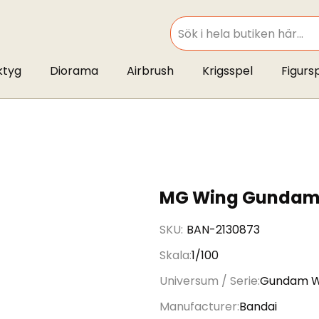
SEARCH
ktyg
Diorama
Airbrush
Krigsspel
Figurs
MG Wing Gundam 
SKU
BAN-2130873
Skala
1/100
Universum / Serie
Gundam W
Manufacturer
Bandai