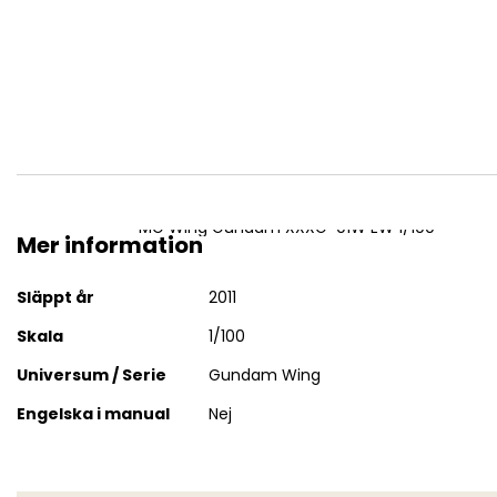
MG Wing Gundam XXXG-01W EW 1/100
Mer information
Mer
Släppt år
2011
information
Skala
1/100
Universum / Serie
Gundam Wing
Engelska i manual
Nej