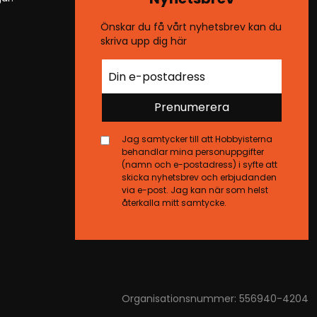
Önskar du få vårt nyhetsbrev kan du
skriva upp dig här
Prenumerera
Jag samtycker till att Hobbyisterna
behandlar mina personuppgifter
(namn och e-postadress) i syfte att
skicka nyhetsbrev och erbjudanden
via e-post. Jag kan när som helst
återkalla mitt samtycke.
Organisationsnummer: 556940-4204