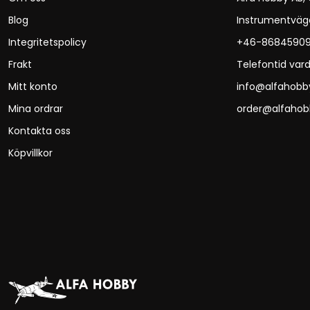
Blog
Instrumentväg
Integritetspolicy
+46-8684590
Frakt
Telefontid vard
Mitt konto
info@alfahobb
Mina ordrar
order@alfahob
Kontakta oss
Köpvillkor