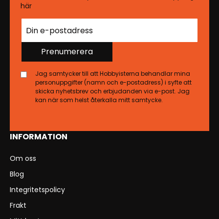
här
Prenumerera
Jag samtycker till att Hobbyisterna behandlar mina
personuppgifter (namn och e-postadress) i syfte att
skicka nyhetsbrev och erbjudanden via e-post. Jag
kan när som helst återkalla mitt samtycke.
INFORMATION
Om oss
Blog
Integritetspolicy
Frakt