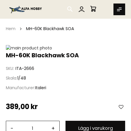
SEARCH
MIN VARUKORG
Hem
MH-60K Blackhawk SOA
Hoppa
till
Hoppa
MH-60K Blackhawk SOA
slutet
till
av
början
SKU
ITA-2666
bildgalleriet
av
bildgalleriet
Skala
1/48
Manufacturer
Italeri
389,00 kr
-
+
Lägg i varukorg