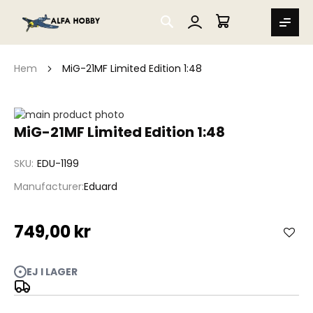
SEARCH
MIN VARUKORG
Hem
MiG-21MF Limited Edition 1:48
Hoppa
till
Hoppa
MiG-21MF Limited Edition 1:48
slutet
till
av
början
SKU
EDU-1199
bildgalleriet
av
bildgalleriet
Manufacturer
Eduard
749,00 kr
EJ I LAGER