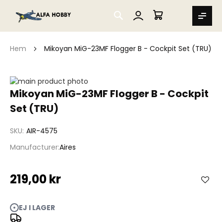
SEARCH
MIN VARUKORG
Hem
Mikoyan MiG-23MF Flogger B - Cockpit Set (TRU)
Hoppa
till
Hoppa
Mikoyan MiG-23MF Flogger B - Cockpit
slutet
till
Set (TRU)
av
början
bildgalleriet
av
bildgalleriet
SKU
AIR-4575
Manufacturer
Aires
219,00 kr
EJ I LAGER