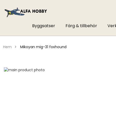
Byggsatser
Färg & tillbehör
Ver
hem
mikoyan mig-31 foxhound
Hoppa
till
Hoppa
slutet
till
av
början
bildgalleriet
av
bildgalleriet