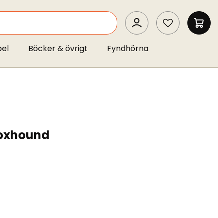
SEARCH
MIN 
pel
Böcker & övrigt
Fyndhörna
Foxhound