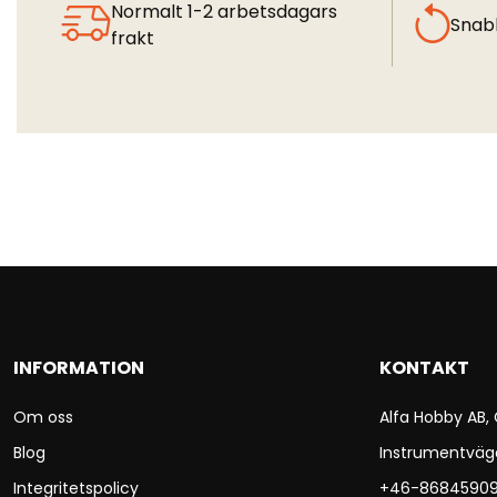
Normalt 1-2 arbetsdagars
Snab
frakt
INFORMATION
KONTAKT
Om oss
Alfa Hobby AB,
Blog
Instrumentväg
Integritetspolicy
+46-8684590