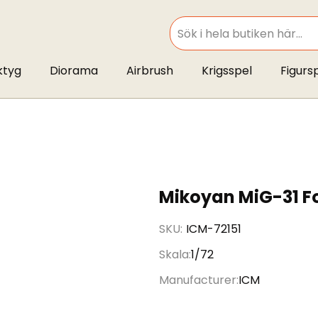
SEARCH
ktyg
Diorama
Airbrush
Krigsspel
Figurs
Mikoyan MiG-31 
SKU
ICM-72151
Skala
1/72
Manufacturer
ICM