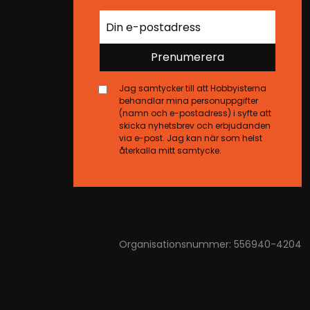
Prenumerera
Jag samtycker till att Hobbyisterna
behandlar mina personuppgifter
(namn och e-postadress) i syfte att
skicka nyhetsbrev och erbjudanden
via e-post. Jag kan när som helst
återkalla mitt samtycke.
Organisationsnummer: 556940-4204