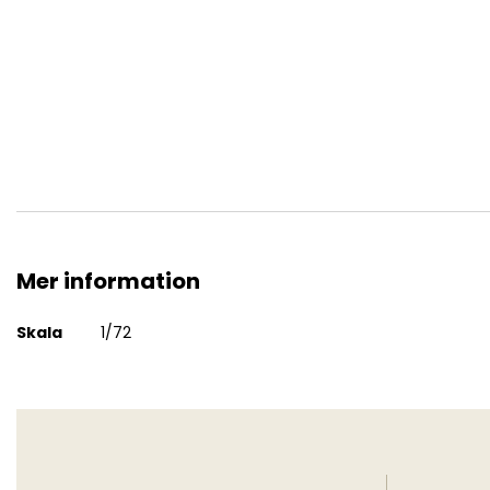
Mikoyan MiG-31 Foxhound
Mer information
Mer
Skala
1/72
information