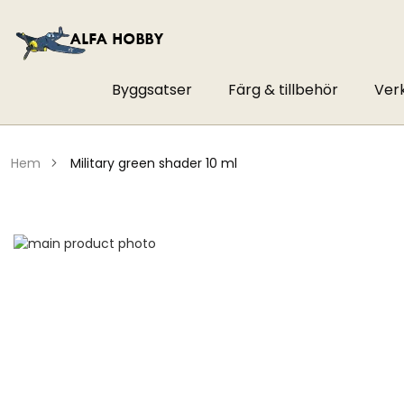
Byggsatser
Färg & tillbehör
Ver
hem
military green shader 10 ml
Hoppa
till
Hoppa
slutet
till
av
början
bildgalleriet
av
bildgalleriet