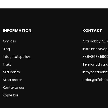
INFORMATION
KONTAKT
Om oss
Alfa Hobby AB,
Blog
Instrumentväg
Integritetspolicy
+46-8684590
Frakt
Telefontid vard
Mitt konto
info@alfahobb
Mina ordrar
order@alfahob
Kontakta oss
Köpvillkor