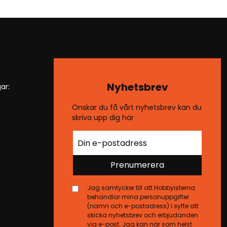
Nyhetsbrev
ar:
Önskar du få vårt nyhetsbrev kan du
skriva upp dig här
Prenumerera
Jag samtycker till att Hobbyisterna
behandlar mina personuppgifter
(namn och e-postadress) i syfte att
skicka nyhetsbrev och erbjudanden
via e-post. Jag kan när som helst