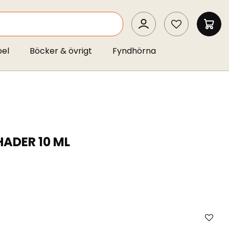
SEARCH
MIN 
pel
Böcker & övrigt
Fyndhörna
HADER 10 ML