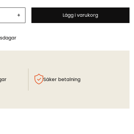
+
Lägg i varukorg
tsdagar
gar
Säker betalning