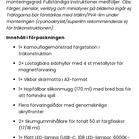
monteringsgrad. Fullständiga instruktioner medföljer.
Obs:
Färger, penslar, verktyg och miniatyrer på bilderna ingår ej.
Träfogarna bör förstärkas med trälim/PVA-lim under
monteringen (cyanoakrylat/superlim rekommenderas ej
för träkonstruktionen).
Innehåll i förpackningen
1× Kamouflagemönstrad färgstation i
träkonstruktion
2× Löstagbara sidohyllor med 4 st metallytor för
magnetförvaring
1× Vikbar skärmatta i A3-format
1× Hopfällbar silikonmugg (170 ml) med bred bas för
att förhindra spill
Flera förvaringslådor med genomskinliga
akrylfronter
2× Skumgummihållare för totalt 50 st färgflaskor
(17/18 ml)
1× Platt LED-lampa (USB-C, 108 LED-lampor, 6000K–