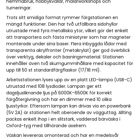
hemmabruk, hobbykvällar, målarworkshops och
turneringar.
Trots sitt smidiga format rymmer färgstationen en
mängd funktioner. Den har två utfällbara sidohyllor
utrustade med fyra metalliska ytor, vilket gör det enkelt
att transportera och fästa miniatyrer som har magneter
monterade under sina baser. Flera inbyggda lådor med
transparenta akrylfronter (metakrylat) ger god överblick
över verktyg, dekaler och basningsmaterial. Stationen
innehåller även två skumgummihållare med kapacitet för
upp till 50 st standardfärgflaskor (17/18 ml).
Arbetsstationen lyses upp av en platt LED-lampa (USB-C)
utrustad med 108 lysdioder. Lampan ger ett
dagsljusliknande ljus på 6000K–6500K för korrekt
färgåtergivning och har en dimmer med 10 olika
ljusstyrkor. Eftersom lampan kan drivas via en powerbank
(5V 2A) är stationen helt oberoende av vägguttag. Allting
packas enkelt ihop i en slitstark, vadderad bärväska i
Oxford-tyg med tillhörande axelrem.
Väskan levereras omonterad och har en medelsvår