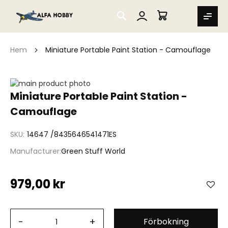
SEARCH
MIN VARUKORG
Hem
Miniature Portable Paint Station - Camouflage
Hoppa
till
Hoppa
Miniature Portable Paint Station -
slutet
till
Camouflage
av
början
bildgalleriet
av
bildgalleriet
SKU
14647 /8435646541471ES
Manufacturer
Green Stuff World
979,00 kr
-
+
Förbokning