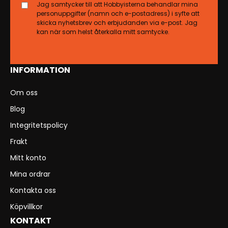
Jag samtycker till att Hobbyisterna behandlar mina
personuppgifter (namn och e-postadress) i syfte att
skicka nyhetsbrev och erbjudanden via e-post. Jag
kan när som helst återkalla mitt samtycke.
INFORMATION
Om oss
Blog
Integritetspolicy
Frakt
Mitt konto
Mina ordrar
Kontakta oss
Köpvillkor
KONTAKT