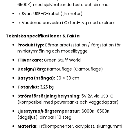
6500K) med självhäftande fäste och dimmer
1x Svart USB-C-kabel (1,5 meter)
1x Vadderad bärväska i Oxford-tyg med axelrem
Tekniska specifikationer & Fakta
Produkttyp:
Bärbar arbetsstation / färgstation för
miniatyrmålning och modellbygge
Tillverkare:
Green Stuff World
Design/Färg:
Kamouflage (Camouflage)
Basyta (stängd):
30 × 30 cm
Totalvikt:
3,25 kg
Strömförsörjning belysning:
5V 2A via USB-C
(kompatibel med powerbanks och väggadaptrar)
Ljusstyrka/Färgtemperatur:
6000K–6500K
(dagsljus), dimbar i 10 steg
Material:
Träkomponenter, akrylplast, skumgummi