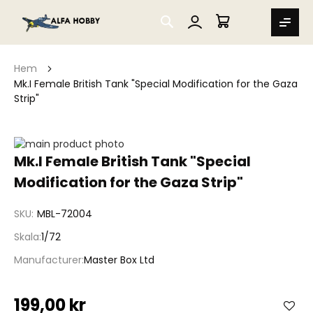
SEARCH
MIN VARUKORG
Hem
Mk.I Female British Tank "Special Modification for the Gaza
Strip"
Hoppa
till
Hoppa
Mk.I Female British Tank "Special
slutet
till
Modification for the Gaza Strip"
av
början
bildgalleriet
av
bildgalleriet
SKU
MBL-72004
Skala
1/72
Manufacturer
Master Box Ltd
199,00 kr