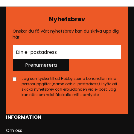
Nyhetsbrev
Önskar du få vårt nyhetsbrev kan du skriva upp dig
här
Prenumerera
Jag samtycker till att Hobbyisterna behandlar mina
personuppgifter (namn och e-postadress) i syfte att
skicka nyhetsbrev och erbjudanden via e-post. Jag
kan när som helst återkalla mitt samtycke.
INFORMATION
Om oss