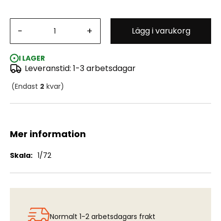
Mk.I Female British Tank "Special Modification for the
-
+
Lägg i varukorg
Gaza Strip"
I LAGER
Leveranstid: 1-3 arbetsdagar
(Endast
2
kvar)
Mer information
Mer
1/72
information
Normalt 1-2 arbetsdagars frakt