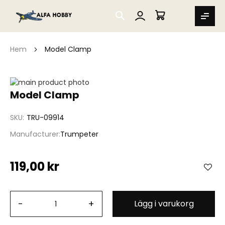
SEARCH
MIN VARUKORG
Hem
Model Clamp
Hoppa
till
Hoppa
Model Clamp
slutet
till
av
början
SKU
TRU-09914
bildgalleriet
av
bildgalleriet
Manufacturer
Trumpeter
119,00 kr
-
+
Lägg i varukorg